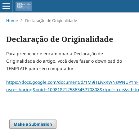
Home
/
Declaração de Originalidade
Declaração de Originalidade
Para preencher e encaminhar a Declaração de
Originalidade do artigo, você deve fazer o download do
TEMPLATE para seu computador
https://docs.google.com/document/d/1M9iTLivxRWNsWNUPYhFH
usp=sharing&ouid=109818212586345770808&rtpof=true&sd=tr
Make a Submission