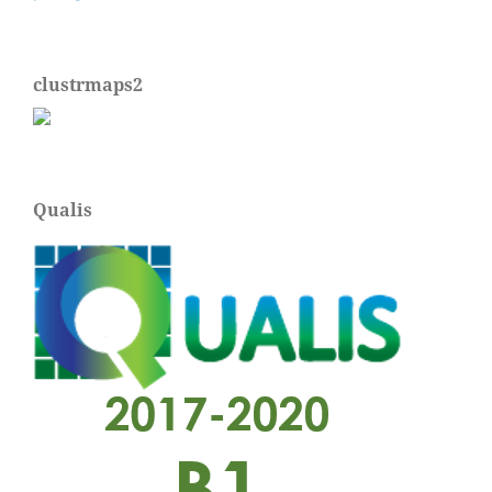
clustrmaps2
Qualis