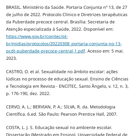
BRASIL. Ministério da Saúde. Portaria Conjunta nº 13, de 27
de julho de 2022. Protocolo Clínico e Diretrizes terapêuticas
da Puberdade precoce central. Brasília: Secretaria de
Atenção especializada à Saúde, 2022. Disponível em:
https://www.gov.br/conitec/pt-
br/midias/protocolos/20220308_portaria-conjunta-no-13-
pcdt-puberdade-precoce-central-1.pdf
. Acesso em: 5 mai.
2023.
CASTRO, O. et al. Sexualidade no âmbito escolar: ações
lúdicas no processo de educação sexual. Ensino de Ciências
e Tecnologia em Revista - ENCITEC, Santo Ângelo, v. 12, n. 3,
p. 176-190, dez. 2022.
CERVO, A. L.; BERVIAN, P. A.; SILVA, R. da. Metodologia
Científica. 6.ed. São Paulo: Pearson Prentice Hall, 2007.
COSTA, L. J. S. Educação sexual no ambiente escolar.
Dissertação (Mestrado em Ensino), Universidade Federal de