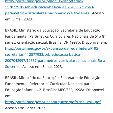
http://portal.mec.gov.br/pnld/195-secretarias-
112877938/seb-educacao-basica-2007048997/12640-
parametros-curriculares-nacionais-1o-a-4o-series
. Acesso
em: 5 mai. 2023.
BRASIL. Ministério da Educação. Secretaria de Educação
Fundamental. Parâmetros Curriculares Nacionais de 5ª a 8ª
séries: orientação sexual. Brasília, DF, 1998b. Disponível em:
http://portal.mec.gov.br/expansao-da-rede-federal/195-
secretarias-112877938/seb-educacao-basica-
2007048997/12657-parametros-curriculares-nacionais-5o-a-
8o-series
. Acesso em: 5 mai. 2023.
BRASIL. Ministério da Educação. Secretaria de Educação
Fundamental. Referencial Curricular Nacional para a
Educação Infantil, v.2. Brasília: MEC/SEF, 1998a. Disponível
em:
http://portal.mec.gov.br/seb/arquivos/pdf/rcnei_vol1.pdf
.
Acesso em: 12 set. 2023.