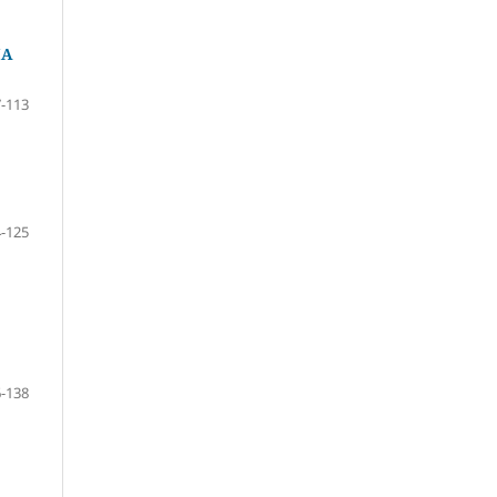
IA
-113
-125
-138