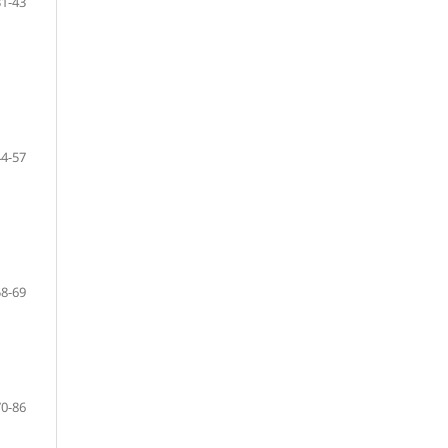
31-43
44-57
58-69
70-86