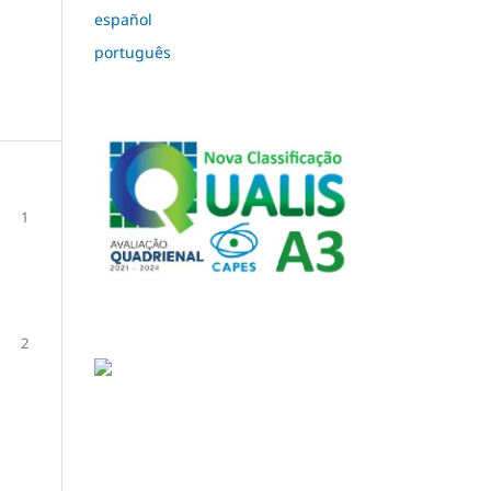
español
português
1
2