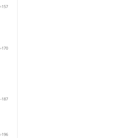
-157
-170
-187
-196