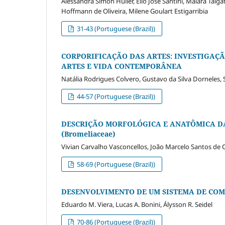
Alessandra Simon Hüller, Elio José Santini, Maiara Talg
Hoffmann de Oliveira, Milene Goulart Estigarribia
31-43 (Portuguese (Brazil))
CORPORIFICAÇÃO DAS ARTES: INVESTIGAÇÃ
ARTES E VIDA CONTEMPORÂNEA
Natália Rodrigues Colvero, Gustavo da Silva Dorneles, 
44-57 (Portuguese (Brazil))
DESCRIÇÃO MORFOLÓGICA E ANATÔMICA DA E
(Bromeliaceae)
Vivian Carvalho Vasconcellos, João Marcelo Santos de O
58-69 (Portuguese (Brazil))
DESENVOLVIMENTO DE UM SISTEMA DE COM
Eduardo M. Viera, Lucas A. Bonini, Álysson R. Seidel
70-86 (Portuguese (Brazil))