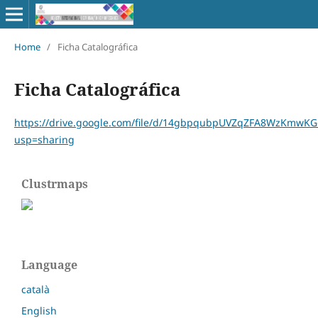
Home
/
Ficha Catalográfica
Ficha Catalográfica
https://drive.google.com/file/d/14gbpqubpUVZqZFA8WzKmwK
usp=sharing
Clustrmaps
Language
català
English