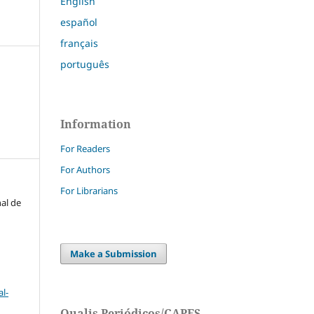
English
español
français
português
Information
For Readers
For Authors
For Librarians
nal de
Make a Submission
l-
Qualis Periódicos/CAPES