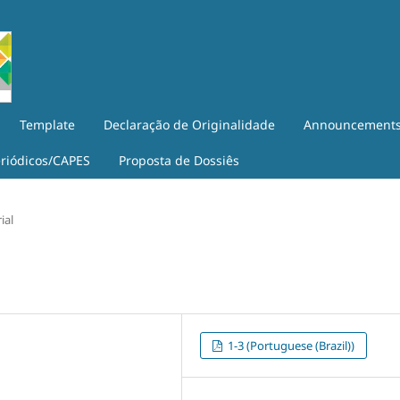
Template
Declaração de Originalidade
Announcement
eriódicos/CAPES
Proposta de Dossiês
ial
1-3 (Portuguese (Brazil))