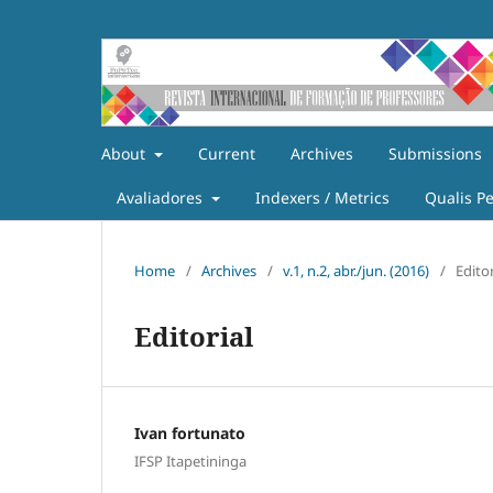
About
Current
Archives
Submissions
Avaliadores
Indexers / Metrics
Qualis P
Home
/
Archives
/
v.1, n.2, abr./jun. (2016)
/
Editor
Editorial
Ivan fortunato
IFSP Itapetininga