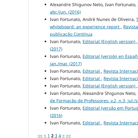
Alexandre Shigunov Neto, Ivan Fortunato,
abr./jun. (2016)
Ivan Fortunato, André Nunes de Oliveira,
whiteboard: an experience report
,
Revist
publicação Contínua
Ivan Fortunato,
Editorial (English version)
(2017)
Ivan Fortunato,
Editorial (versión en Españ
jan./mar. (2017)
Ivan Fortunato,
Editorial
,
Revista Internaci
Ivan Fortunato,
Editorial
,
Revista Internaci
Ivan Fortunato,
Editorial (English version)
Ivan Fortunato, Alexandre Shigunov Neto
de Formação de Professores: v.2, n.3, jul./
Ivan Fortunato,
Editorial (versão em Portu
(2016)
Ivan Fortunato,
Editorial
,
Revista Internac
<<
<
1
2
3
4
>
>>