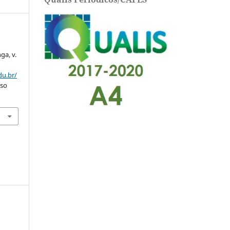
nga, v.
du.br/
sso