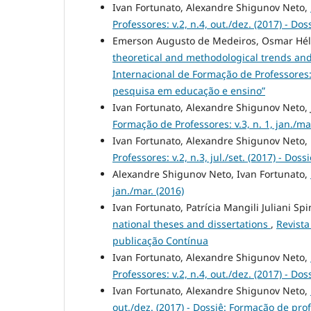
Ivan Fortunato, Alexandre Shigunov Neto,
Professores: v.2, n.4, out./dez. (2017) - D
Emerson Augusto de Medeiros, Osmar Hélio
theoretical and methodological trends and
Internacional de Formação de Professores: 
pesquisa em educação e ensino”
Ivan Fortunato, Alexandre Shigunov Neto,
Formação de Professores: v.3, n. 1, jan./mar
Ivan Fortunato, Alexandre Shigunov Neto
Professores: v.2, n.3, jul./set. (2017) - D
Alexandre Shigunov Neto, Ivan Fortunato,
jan./mar. (2016)
Ivan Fortunato, Patrícia Mangili Juliani Spi
national theses and dissertations
,
Revista
publicação Contínua
Ivan Fortunato, Alexandre Shigunov Neto,
Professores: v.2, n.4, out./dez. (2017) - D
Ivan Fortunato, Alexandre Shigunov Neto,
out./dez. (2017) - Dossiê: Formação de pro