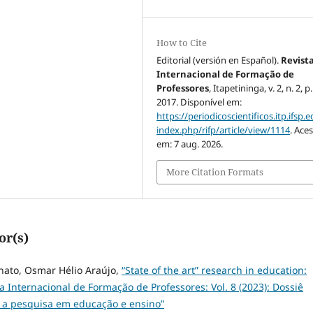
How to Cite
Editorial (versión en Español).
Revist
Internacional de Formação de
Professores
, Itapetininga, v. 2, n. 2, p
2017. Disponível em:
https://periodicoscientificos.itp.ifsp.e
index.php/rifp/article/view/1114
. Ace
em: 7 aug. 2026.
More Citation Formats
or(s)
nato, Osmar Hélio Araújo,
“State of the art” research in education:
a Internacional de Formação de Professores: Vol. 8 (2023): Dossiê
a a pesquisa em educação e ensino”