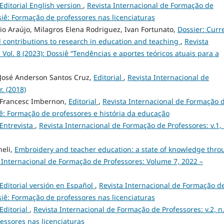
Editorial English version
,
Revista Internacional de Formação de
ossiê: Formação de professores nas licenciaturas
 Araújo, Milagros Elena Rodriguez, Ivan Fortunato,
Dossier: Curr
 contributions to research in education and teaching
,
Revista
Vol. 8 (2023): Dossiê “Tendências e aportes teóricos atuais para a
 José Anderson Santos Cruz,
Editorial
,
Revista Internacional de
. (2018)
, Francesc Imbernon,
Editorial
,
Revista Internacional de Formação 
ossiê: Formação de professores e história da educação
Entrevista
,
Revista Internacional de Formação de Professores: v.1, 
neli,
Embroidery and teacher education: a state of knowledge thro
 Internacional de Formação de Professores: Volume 7, 2022 –
Editorial versión en Español
,
Revista Internacional de Formação d
ossiê: Formação de professores nas licenciaturas
Editorial
,
Revista Internacional de Formação de Professores: v.2, n.
fessores nas licenciaturas