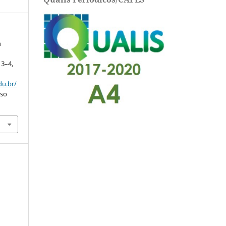
a
. 3–4,
du.br/
sso