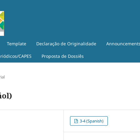
Template
Declaração de Originalidade
Announcement
eriódicos/CAPES
Proposta de Dossiês
ial
ñol)
3-4 (Spanish)