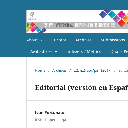
About
Current
Archives
Submissions
Avaliadores
Indexers / Metrics
Qualis P
Home
/
Archives
/
v.2, n.2, abr./jun. (2017)
/
Editor
Editorial (versión en Espa
Ivan Fortunato
IFSP - Itapetininga