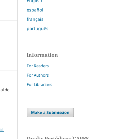
English
español
français
português
Information
For Readers
For Authors
For Librarians
nal de
Make a Submission
l-
Qualis Periódicos/CAPES