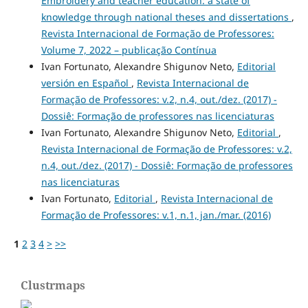
Embroidery and teacher education: a state of
knowledge through national theses and dissertations
,
Revista Internacional de Formação de Professores:
Volume 7, 2022 – publicação Contínua
Ivan Fortunato, Alexandre Shigunov Neto,
Editorial
versión en Español
,
Revista Internacional de
Formação de Professores: v.2, n.4, out./dez. (2017) -
Dossiê: Formação de professores nas licenciaturas
Ivan Fortunato, Alexandre Shigunov Neto,
Editorial
,
Revista Internacional de Formação de Professores: v.2,
n.4, out./dez. (2017) - Dossiê: Formação de professores
nas licenciaturas
Ivan Fortunato,
Editorial
,
Revista Internacional de
Formação de Professores: v.1, n.1, jan./mar. (2016)
1
2
3
4
>
>>
Clustrmaps