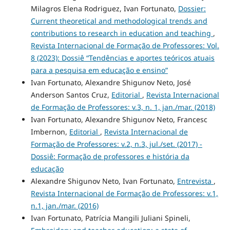
Milagros Elena Rodriguez, Ivan Fortunato,
Dossier:
Current theoretical and methodological trends and
contributions to research in education and teaching
,
Revista Internacional de Formação de Professores: Vol.
8 (2023): Dossiê “Tendências e aportes teóricos atuais
para a pesquisa em educação e ensino”
Ivan Fortunato, Alexandre Shigunov Neto, José
Anderson Santos Cruz,
Editorial
,
Revista Internacional
de Formação de Professores: v.3, n. 1, jan./mar. (2018)
Ivan Fortunato, Alexandre Shigunov Neto, Francesc
Imbernon,
Editorial
,
Revista Internacional de
Formação de Professores: v.2, n.3, jul./set. (2017) -
Dossiê: Formação de professores e história da
educação
Alexandre Shigunov Neto, Ivan Fortunato,
Entrevista
,
Revista Internacional de Formação de Professores: v.1,
n.1, jan./mar. (2016)
Ivan Fortunato, Patrícia Mangili Juliani Spineli,