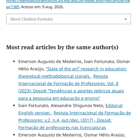
https://periodicoscientificos.itp.ifsp.edu.br/index.php/rifp/article/vie
w/1385
. Acesso em: 9 aug. 2026.
More Citation Formats
Most read articles by the same author(s)
Emerson Augusto de Medeiros, Ivan Fortunato, Osmar
Hélio Araújo,
“State of the art” research in education:
theoretical-methodological signals
,
Revista
Internacional de Formação de Professores: Vol. 8
(2023): Dossiê “Tendências e aportes teóricos atuais
para a pesquisa em educação e ensino”
Ivan Fortunato, Alexandre Shigunov Neto,
Editorial
English version
,
Revista Internacional de Formação de
Professores: v.2, n.4, out./dez. (2017) - Dossiê:
Formação de professores nas licenciaturas
Emerson Augusto de Medeiros, Osmar Hélio Araújo,