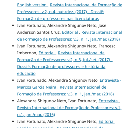
English version
,
Revista Internacional de Formação de
Professores: v.2, n.4, out./dez. (2017) - Dossiê:
Formação de professores nas licenciaturas
Ivan Fortunato, Alexandre Shigunov Neto, José
Anderson Santos Cruz,
Editorial
,
Revista Internacional
de Formação de Professores: v.3, n. 1, jan./mar. (2018)
Ivan Fortunato, Alexandre Shigunov Neto, Francesc
Imbernon,
Editorial
,
Revista Internacional de
Formação de Professores: v.2, n.3, jul./set. (2017) -
Dossiê: Formação de professores e história da
educação
Ivan Fortunado, Alexandre Shigunov Neto,
Entrevista -
Marcos Garcia Neira
,
Revista Internacional de
Formação de Professores: v.3, n. 1, jan./mar. (2018)
Alexandre Shigunov Neto, Ivan Fortunato,
Entrevista
,
Revista Internacional de Formação de Professores: v.1,
n.1, jan./mar. (2016)
Ivan Fortunato, Alexandre Shigunov Neto,
Editorial