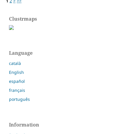
1
2
>
>>
Clustrmaps
Language
català
English
español
français
português
Information