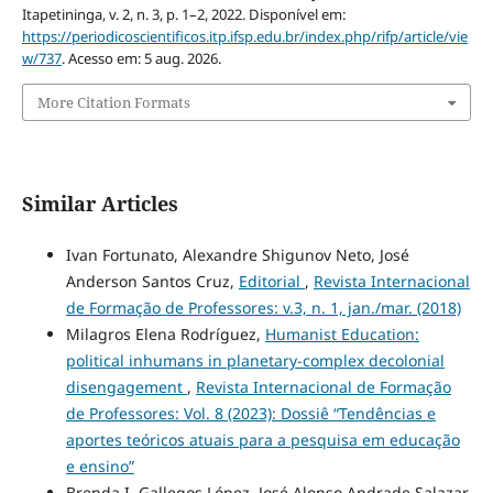
Itapetininga, v. 2, n. 3, p. 1–2, 2022. Disponível em:
https://periodicoscientificos.itp.ifsp.edu.br/index.php/rifp/article/vie
w/737
. Acesso em: 5 aug. 2026.
More Citation Formats
Similar Articles
Ivan Fortunato, Alexandre Shigunov Neto, José
Anderson Santos Cruz,
Editorial
,
Revista Internacional
de Formação de Professores: v.3, n. 1, jan./mar. (2018)
Milagros Elena Rodríguez,
Humanist Education:
political inhumans in planetary-complex decolonial
disengagement
,
Revista Internacional de Formação
de Professores: Vol. 8 (2023): Dossiê “Tendências e
aportes teóricos atuais para a pesquisa em educação
e ensino”
Brenda I. Gallegos López, José Alonso Andrade Salazar,