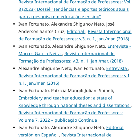
Revista Internacional de Formação de Professores: Vol.
8 (2023): Dossiê “Tendências e aportes teóricos atuais
para a pesquisa em educação e ensino”
Ivan Fortunato, Alexandre Shigunov Neto, José
Anderson Santos Cruz,
Editorial
,
Revista Internacional
de Formação de Professores: v.3, n. 1, jan./mar. (2018)
Ivan Fortunado, Alexandre Shigunov Neto,
Entrevista -
Marcos Garcia Neira
,
Revista Internacional de
Formação de Professores: v.3, n. 1, jan./mar. (2018)
Alexandre Shigunov Neto, Ivan Fortunato,
Entrevista
,
Revista Internacional de Formação de Professores: v.1,
n.1, jan./mar. (2016)
Ivan Fortunato, Patrícia Mangili Juliani Spineli,
Embroidery and teacher education: a state of
knowledge through national theses and dissertations
,
Revista Internacional de Formação de Professores:
Volume 7, 2022 – publicação Contínua
Ivan Fortunato, Alexandre Shigunov Neto,
Editorial
versión en Español
,
Revista Internacional de